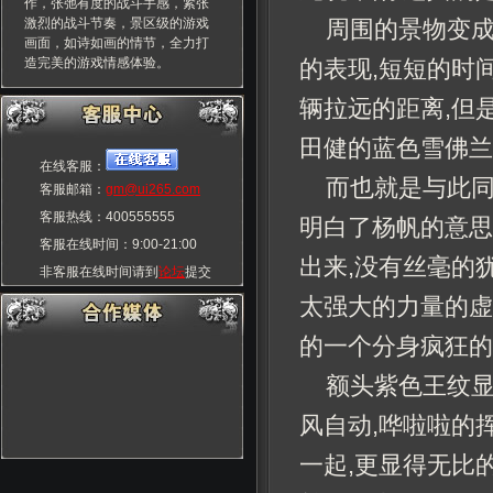
作，张弛有度的战斗手感，紧张
激烈的战斗节奏，景区级的游戏
周围的景物变成
画面，如诗如画的情节，全力打
造完美的游戏情感体验。
的表现,短短的时
辆拉远的距离,但
田健的蓝色雪佛兰
在线客服：
而也就是与此同
客服邮箱：
gm@ui265.com
客服热线：400555555
明白了杨帆的意思
客服在线时间：9:00-21:00
出来,没有丝毫的犹
非客服在线时间请到
论坛
提交
玩家交流群：55555555
太强大的力量的虚
的一个分身疯狂的
额头紫色王纹显
风自动,哗啦啦的
一起,更显得无比