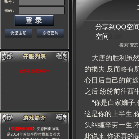
帐号：
密码：
分享到
QQ空
空间
2.9K
搜索“变态
大唐的胜利虽然
的损失,反而略有
全部服务器列表>>
心日后自己的前途
之后,纷纷前往西
“你是白家嫡子
这是你的上半生,
头纠缠辛劳一生,
《
变态网页游戏
》变态网页游戏
是2014年首款半即时横版页游大
此说来,你还真的