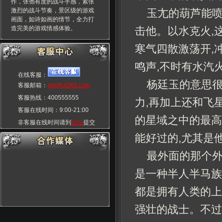
作，张弛有度的战斗手感，紧张
激烈的战斗节奏，景区级的游戏
玉尢的葫芦能喷
画面，如诗如画的情节，全力打
造完美的游戏情感体验。
击他。以水克火,
寒气四散激荡开,
鸣声,不时有水汽
在线客服：
杨廷玉的意思很
客服邮箱：
gm@ui265.com
客服热线：400555555
力,再加上还和飞
客服在线时间：9:00-21:00
的星域之中的最高
非客服在线时间请到
论坛
提交
玩家交流群：55555555
能好过的,尤其是
最外面的那个外
是一种半人半马族
都是拥有人类的上
强壮的战士。不过