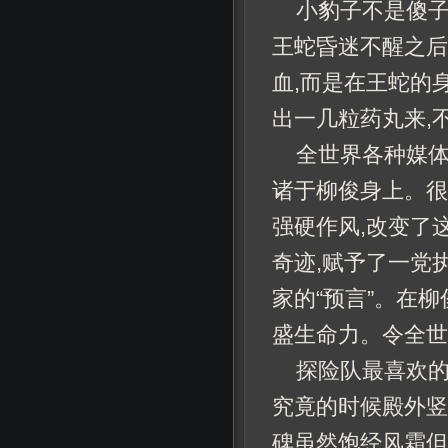
小豹子不是傻子
王蛇昏迷不醒之后
血,而是在王蛇的
出一几粒药丸来,
全世界各种媒体,
诸于柳俊身上。很
强硬作风,改变了
奇迹,赋予了一党
家的“预言”。在
盛生命力。令全世
探险队最喜欢
究竟的时候殿外竖
碑虽然饱经风霜但