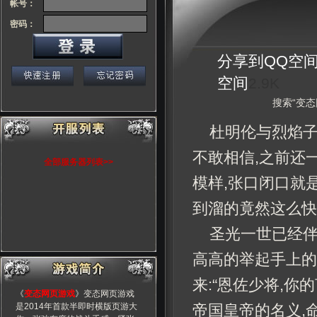
帐号：
密码：
分享到
QQ空
空间
2.9K
搜索“变态
杜明伦与烈焰子
不敢相信,之前还
全部服务器列表>>
模样,张口闭口就
到溜的竟然这么快
圣光一世已经伴
高高的举起手上的
来:“恩佐少将,
《
变态网页游戏
》变态网页游戏
是2014年首款半即时横版页游大
帝国皇帝的名义,命