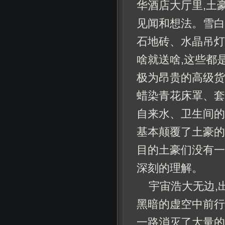
华酒店大厅里,土
见闻和想法。雪白
石地砖、水晶吊灯
啥就送啥,这些都
极为昂贵的高级货
蜡染青花床罩、套
自来水、卫生间的
基本颠覆了土豪的
目的土豪们没有一
深刻的理解。
宇宙浩大无边,
黑暗的虚空中前行
一路消灭了大量的