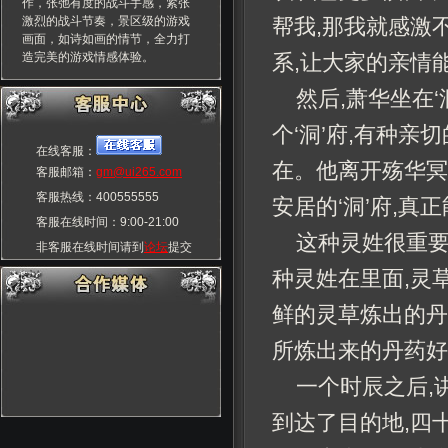
作，张弛有度的战斗手感，紧张
激烈的战斗节奏，景区级的游戏
帮我,那我就感激
画面，如诗如画的情节，全力打
造完美的游戏情感体验。
系,让大家的亲情
然后,萧华坐在‘
个‘洞’府,有种亲
在线客服：
在。他离开殇华冥
客服邮箱：
gm@ui265.com
客服热线：400555555
安居的‘洞’府,真
客服在线时间：9:00-21:00
这种灵姓很重要
非客服在线时间请到
论坛
提交
玩家交流群：55555555
种灵姓在里面,灵
鲜的灵草炼出的丹
所炼出来的丹药好
一个时辰之后,
到达了目的地,四