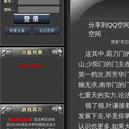
帐号：
密码：
分享到
QQ空
空间
2.9K
搜索“变态
这其中,霸刀门
山,少阳门的门主
全部服务器列表>>
第一档次,而芳华
幽无求,南华门的
七重天的实力,论
顿了顿,叶谦接
发展下去,毕竟你
《
变态网页游戏
》变态网页游戏
是2014年首款半即时横版页游大
认识也更多,如果