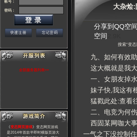
帐号：
大杂烩
密码：
分享到
QQ空
空间
2.9K
搜索“变态
九、如何有效
这大概就是我
全部服务器列表>>
一、女朋友掉
妹子快,我这有
猛戳此处:查看
二、电竞为何
西固某网咖大事
《
变态网页游戏
》变态网页游戏
是2014年首款半即时横版页游大
一气之下没控制住