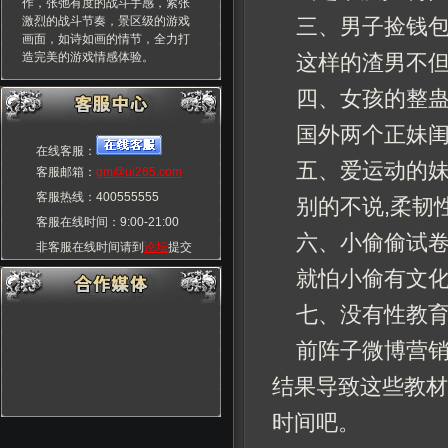
作，张弛有度的战斗手感，紧张
激烈的战斗节奏，景区级的游戏
三、男子捡钱
画面，如诗如画的情节，全力打
造完美的游戏情感体验。
这样的渣男不但
四、女孩的整
国外两个正妹闺
在线客服：
五、爱运动的
客服邮箱：
gm@ui265.com
客服热线：400555555
别的不说,柔韧
客服在线时间：9:00-21:00
六、小偷偷试
非客服在线时间请到
论坛
提交
玩家交流群：55555555
就怕小偷有文化
七、没有性教
前阵子微博营销
结果导致这些教材
时间吧。