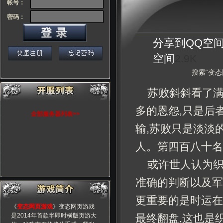
帐号：
密码：
分享到
QQ空
空间
2.9K
搜索“变态
苏败斜斜看了满
多的恩怨,只是后
全部服务器列表>>
输,苏败只是淡淡
人。第四百八十名
或许世人认为织
准确的判断以及军
更重要的是时运在
《
变态网页游戏
》变态网页游戏
是2014年首款半即时横版页游大
最终翻盘,这也是