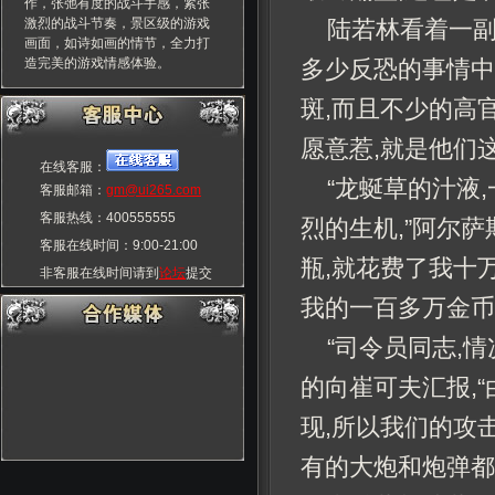
作，张弛有度的战斗手感，紧张
激烈的战斗节奏，景区级的游戏
陆若林看着一副
画面，如诗如画的情节，全力打
造完美的游戏情感体验。
多少反恐的事情中
斑,而且不少的高
愿意惹,就是他们
在线客服：
“龙蜒草的汁液
客服邮箱：
gm@ui265.com
客服热线：400555555
烈的生机,”阿尔
客服在线时间：9:00-21:00
瓶,就花费了我十
非客服在线时间请到
论坛
提交
玩家交流群：55555555
我的一百多万金币
“司令员同志,
的向崔可夫汇报,
现,所以我们的攻
有的大炮和炮弹都