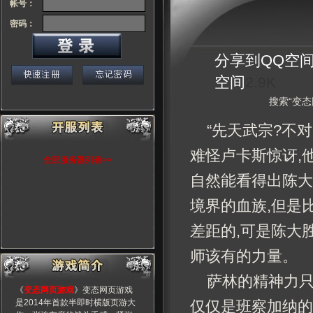
帐号：
密码：
分享到
QQ空
空间
2.9K
搜索“变态
“先天武宗?不
难怪卢卡斯惊讶,
全部服务器列表>>
自然能看得出陈大
境界的血族,但是
差距的,可是陈大
师该有的力量。
萨林的精神力只
《
变态网页游戏
》变态网页游戏
是2014年首款半即时横版页游大
仅仅是班察加纳的