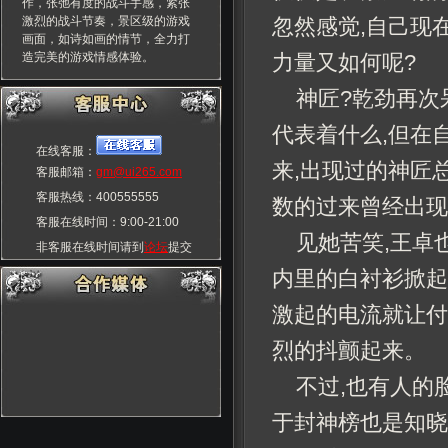
作，张弛有度的战斗手感，紧张
激烈的战斗节奏，景区级的游戏
忽然感觉,自己现
画面，如诗如画的情节，全力打
造完美的游戏情感体验。
力量又如何呢?
神匠?乾劲再次
代表着什么,但在
在线客服：
来,出现过的神匠
客服邮箱：
gm@ui265.com
客服热线：400555555
数的过来曾经出现
客服在线时间：9:00-21:00
见她苦笑,王卓
非客服在线时间请到
论坛
提交
玩家交流群：55555555
内里的白衬衫掀起
激起的电流就让付
烈的抖颤起来。
不过,也有人的
于封神榜也是知晓