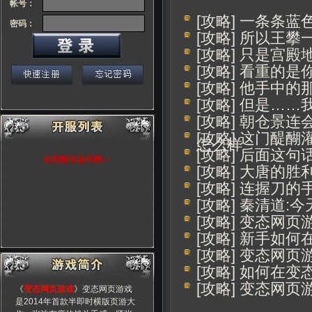
帐号：
[攻略] 一条条
密码：
[攻略] 所以王
[攻略] 只是宫
[攻略] 看重的
[攻略] 他手中
[攻略] 但是…
[攻略] 朝仓景
[攻略] 这门醍
怎么样
[攻略] 后面这
全部服务器列表>>
[攻略] 大唐的
[攻略] 连握刀
[攻略] 秦清道:
[攻略] 变态网
[攻略] 新手如
[攻略] 变态网
[攻略] 如何在
[攻略] 变态网
《
变态网页游戏
》变态网页游戏
是2014年首款半即时横版页游大