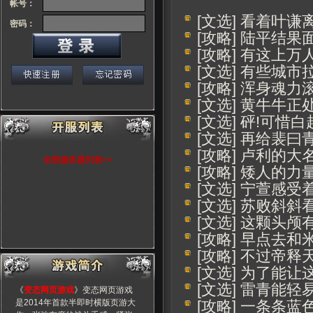
帐号：
[文选] 看着叶
密码：
[攻略] 陆平结
[攻略] 有这上
[文选] 有些城
[攻略] 浑身魂
[文选] 黄牛牛
[文选] 砰!可惜
[文选] 再给裴
[攻略] 卢利的
全部服务器列表>>
[攻略] 矮人的
[文选] 宁萱感
[文选] 苏败斜
[文选] 这颗头
[攻略] 早点去
[攻略] 不过帝
[文选] 为了能
[文选] 雷青能
《
变态网页游戏
》变态网页游戏
是2014年首款半即时横版页游大
[攻略] 一条条