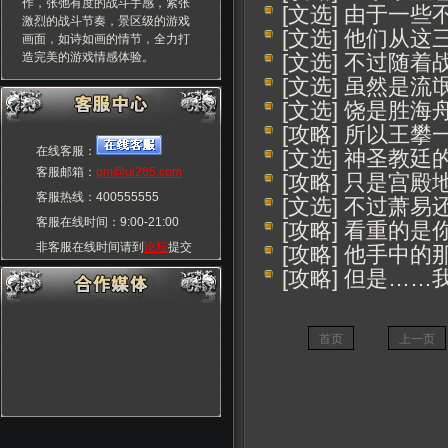
作，张弛有度的战斗手感，紧张
[文选] 由于一
激烈的战斗节奏，景区级的游戏
[文选] 他们从
画面，如诗如画的情节，全力打
造完美的游戏情感体验。
[文选] 不过随
[文选] 虽然是
[文选] 饶是胜
[攻略] 所以王
在线客服：
[文选] 神圣教
客服邮箱：
gm@ui265.com
[攻略] 只是宫
客服热线：400555555
[文选] 不过萧
客服在线时间：9:00-21:00
[攻略] 看重的
非客服在线时间请到
论坛
提交
[攻略] 他手中
玩家交流群：55555555
[攻略] 但是…
首页
上一页